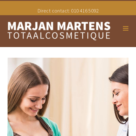
Direct contact:
010 416 5092
Home
Schoonheidssalon
Hair styling
Tarieven
Uw Overgangsconsulente