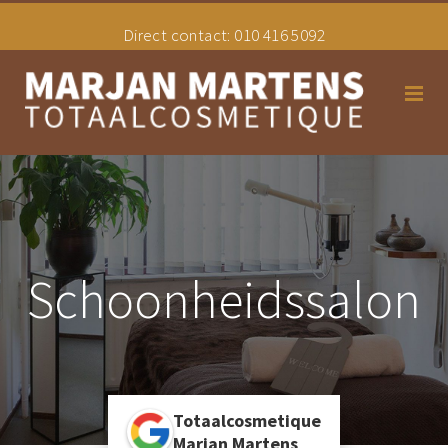
Direct contact:
010 416 5092
Home
Schoonheidssalon
Schoonheidssalon
Hair styling
Tarieven
Totaalcosmetique
Uw Overgangsconsulente
Marjan Martens