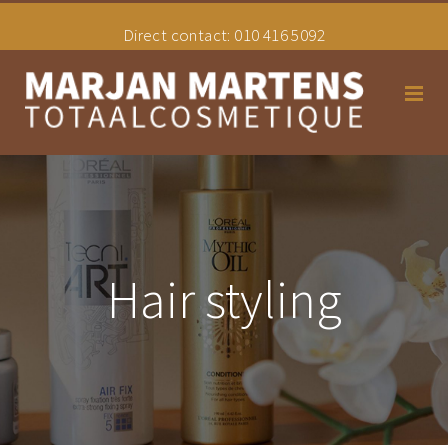
Direct contact:
010 416 5092
Home
Schoonheidssalon
Hair styling
Hair styling
Tarieven
Uw Overgangsconsulente